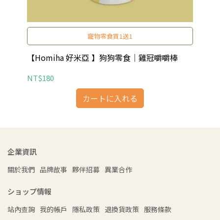
寵物零食買1送1
舌)
【Homiha 好米亞 】狗狗零食｜雞冠嚼嚼棒
【H
NT$180
NT
カートに入れる
企業資訊
關於我們
品牌故事
夥伴招募
異業合作
ショップ情報
站內查詢
我的帳戶
隱私政策
退換貨政策
服務條款