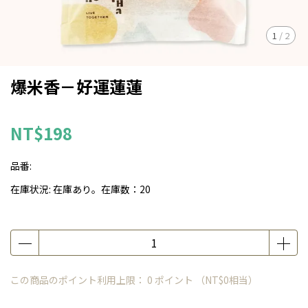
1
/
2
爆米香－好運蓮蓮
NT$198
品番:
在庫状況:
在庫あり。在庫数：20
この商品のポイント利用上限：
0
ポイント （
NT$0
相当）