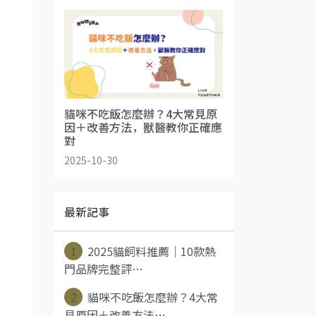
貓咪不吃飯怎麼辦？4大常見原
因＋改善方法，獸醫教你正確應
對
2025-10-30
最新記事
1
2025貓飼料推薦｜10款熱
門品牌完整評⋯
2
貓咪不吃飯怎麼辦？4大常
見原因＋改善方法⋯