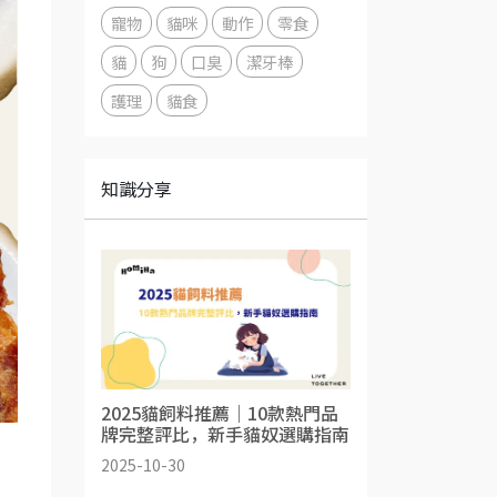
寵物
貓咪
動作
零食
貓
狗
口臭
潔牙棒
護理
貓食
知識分享
2025貓飼料推薦｜10款熱門品
牌完整評比，新手貓奴選購指南
2025-10-30