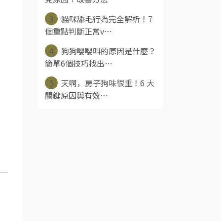
3
貓咪舔毛行為完全解析！7
個重點判斷正常v⋯
4
狗狗嚶嚶叫的原因是什麼？
簡單6個技巧找出⋯
5
天啊，房子狗味很重！6 大
關鍵原因與有效⋯