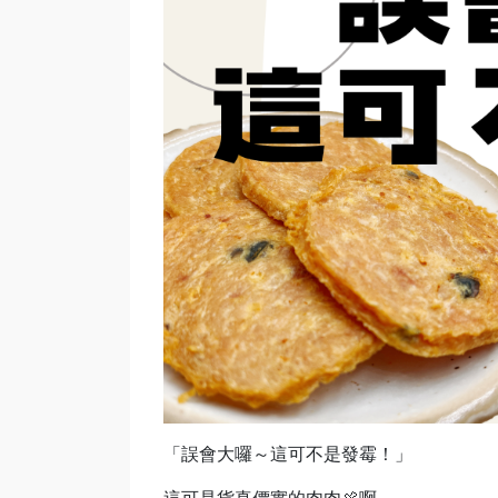
「誤會大囉～這可不是發霉！」