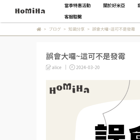
當季特惠活動
關於好米亞
客服聯繫
ブログ
知識分享
誤會大囉~這可不是發霉
誤會大囉~這可不是發霉
alice
2024-03-20