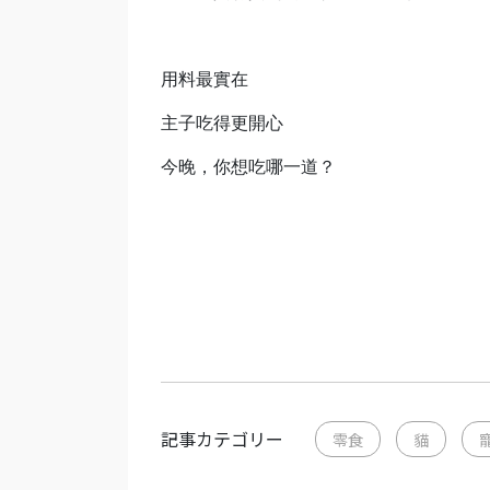
用料最實在
主子吃得更開心
今晚，你想吃哪一道？
記事カテゴリー
零食
貓