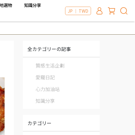
地選物
知識分享
JP ｜ TWD
全カテゴリーの記事
質感生活企劃
愛寵日記
心力加油站
知識分享
カテゴリー