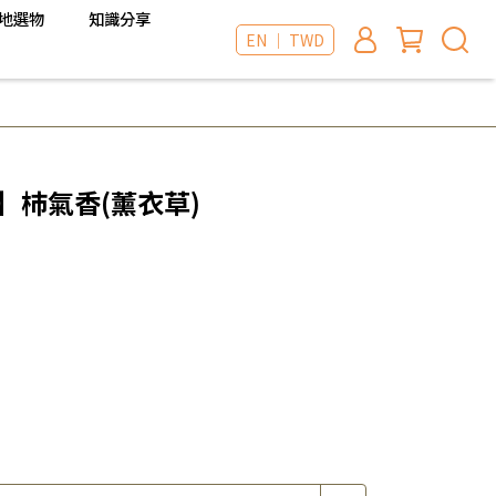
地選物
知識分享
EN ｜ TWD
 】杮氣香(薰衣草)