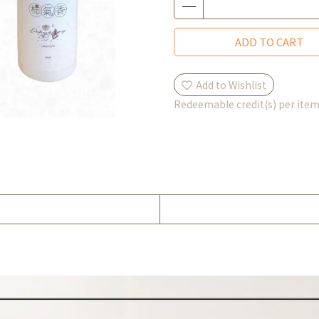
ADD TO CART
Add to Wishlist
Redeemable credit(s) per ite