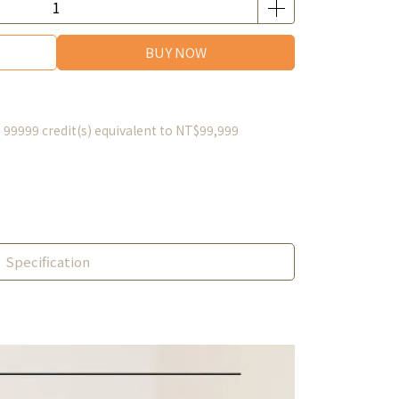
BUY NOW
m
99999
credit(s) equivalent to
NT$99,999
Specification