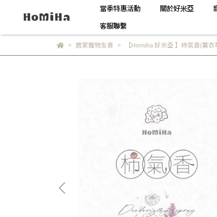
當季特惠活動
關於好米亞
客服聯繫
居家寵物友善
【Homiha 好米亞 】杮氣香(薰衣