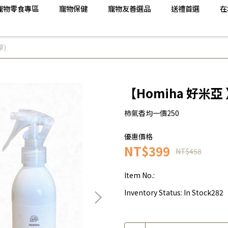
寵物零食專區
寵物保健
寵物友善選品
送禮首選
在
草)
【Homiha 好米亞
柿氣香均一價250
優惠價格
NT$399
NT$458
Item No.:
Inventory Status:
In Stock282