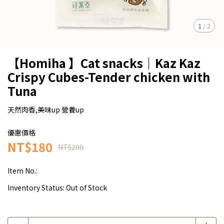
1
/
2
【Homiha 】Cat snacks｜Kaz Kaz
Crispy Cubes-Tender chicken with
Tuna
天然肉香,美味up 營養up
優惠價格
NT$180
NT$200
Item No.:
Inventory Status:
Out of Stock