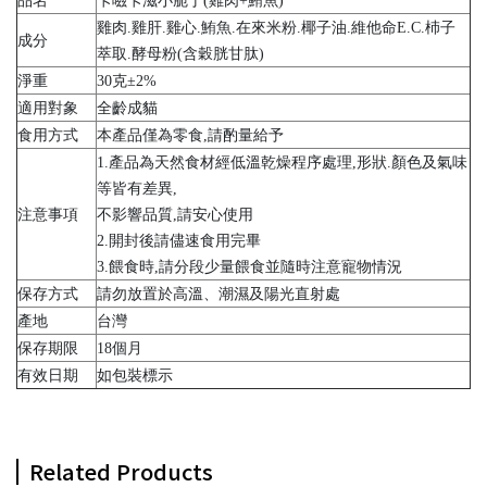
品名
卡嗞卡滋小脆丁(雞肉+鮪魚)
雞肉.雞肝.雞心.鮪魚.在來米粉.椰子油.維他命E.C.杮子
成分
萃取.酵母粉(含穀胱甘肽)
淨重
30克±2%
適用對象
全齡成貓
食用方式
本產品僅為零食,請酌量給予
1.產品為天然食材經低溫乾燥程序處理,形狀.顏色及氣味
等皆有差異,
注意事項
不影響品質,請安心使用
2.開封後請儘速食用完畢
3.餵食時,請分段少量餵食並隨時注意寵物情況
保存方式
請勿放置於高溫、潮濕及陽光直射處
產地
台灣
保存期限
18個月
有效日期
如包裝標示
Related Products