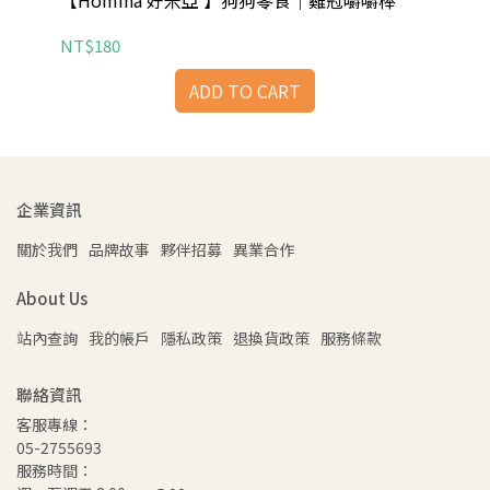
舌)
【Homiha 好米亞 】狗狗零食｜雞冠嚼嚼棒
【H
NT$180
NT
ADD TO CART
企業資訊
關於我們
品牌故事
夥伴招募
異業合作
About Us
站內查詢
我的帳戶
隱私政策
退換貨政策
服務條款
聯絡資訊
客服專線：
05-2755693
服務時間：