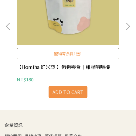
寵物零食買1送1
舌)
【Homiha 好米亞 】狗狗零食｜雞冠嚼嚼棒
【H
NT$180
NT
ADD TO CART
企業資訊