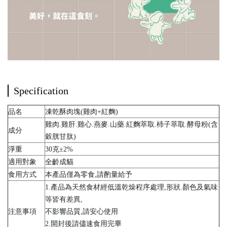
Specification
品名
凍乾酥肉塊(雞肉+紅麴)
雞肉.雞肝.雞心.燕麥.山藥.紅麴萃取.杮子萃取.酵母粉(含
成分
穀胱甘肽)
淨重
30克±2%
適用對象
全齡成貓
食用方式
本產品僅為零食,請酌量給予
1.產品為天然食材經低溫乾燥程序處理,形狀.顏色及氣味
等皆有差異,
注意事項
不影響品質,請安心使用
2.開封後請儘速食用完畢