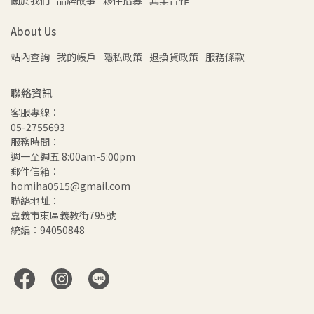
關於我們
品牌故事
夥伴招募
異業合作
About Us
站內查詢
我的帳戶
隱私政策
退換貨政策
服務條款
聯絡資訊
客服專線：
05-2755693
服務時間：
週一至週五 8:00am-5:00pm
郵件信箱：
homiha0515@gmail.com
聯絡地址：
嘉義市東區義教街795號
統編：94050848