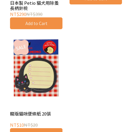
日本製 Petio 貓犬用除蚤
長柄針梳
NT$290
NT$390
Add to Cart
韓版貓咪便條紙 20張
NT$10
NT$20