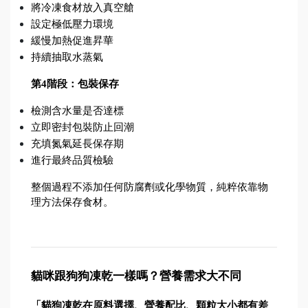
將冷凍食材放入真空艙
設定極低壓力環境
緩慢加熱促進昇華
持續抽取水蒸氣
第4階段：包裝保存
檢測含水量是否達標
立即密封包裝防止回潮
充填氮氣延長保存期
進行最終品質檢驗
整個過程不添加任何防腐劑或化學物質，純粹依靠物
理方法保存食材。
貓咪跟狗狗凍乾一樣嗎？營養需求大不同
「貓狗凍乾在原料選擇、營養配比、顆粒大小都有差