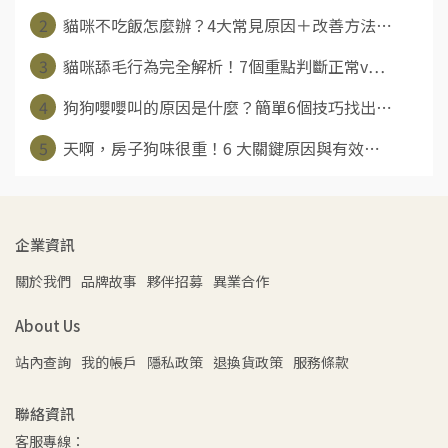
2
貓咪不吃飯怎麼辦？4大常見原因＋改善方法⋯
3
貓咪舔毛行為完全解析！7個重點判斷正常v⋯
4
狗狗嚶嚶叫的原因是什麼？簡單6個技巧找出⋯
5
天啊，房子狗味很重！6 大關鍵原因與有效⋯
企業資訊
關於我們
品牌故事
夥伴招募
異業合作
About Us
站內查詢
我的帳戶
隱私政策
退換貨政策
服務條款
聯絡資訊
客服專線：