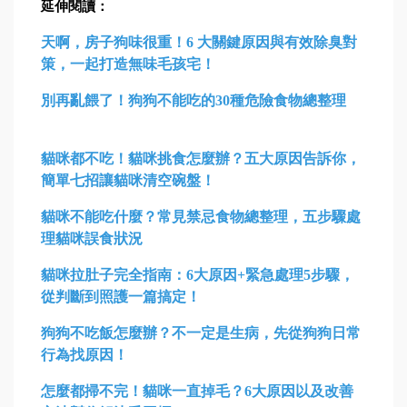
延伸閱讀：
天啊，房子狗味很重！6 大關鍵原因與有效除臭對
策，一起打造無味毛孩宅
！
別再亂餵了！狗狗不能吃的30種危險食物總整理
貓咪都不吃！貓咪挑食怎麼辦？五大原因告訴你，
簡單七招讓貓咪清空碗盤！
貓咪不能吃什麼？常見禁忌食物總整理，五步驟處
理貓咪誤食狀況
貓咪拉肚子完全指南：6大原因+緊急處理5步驟，
從判斷到照護一篇搞定！
狗狗不吃飯怎麼辦？不一定是生病，先從狗狗日常
行為找原因！
怎麼都掃不完！貓咪一直掉毛？6大原因以及改善