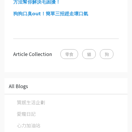
方法幫你解決毛困擾！
狗狗口臭𝗼𝘂𝘁！簡單三招趕走壞口氣
Article Collection
零食
貓
狗
All Blogs
質感生活企劃
愛寵日記
心力加油站