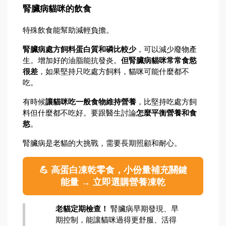
腎臟病貓咪的飲食
特殊飲食能幫助減輕負擔。
腎臟病處方飼料蛋白質和磷比較少
，可以減少廢物產
生。增加好的油脂能抗發炎。
但腎臟病貓咪常常食慾
很差
，如果堅持只吃處方飼料，貓咪可能什麼都不
吃。
有時候
讓貓咪吃一般食物維持營養
，比堅持吃處方飼
料但什麼都不吃好。要跟醫生討論
怎麼平衡營養和食
慾
。
腎臟病是老貓的大挑戰，需要長期照顧和耐心。
💪 高蛋白凍乾零食，小份量補充關鍵
能量 → 立即選購營養凍乾
老貓定期檢查！
 腎臟病早期發現、早
期控制，能讓貓咪過得更舒服、活得