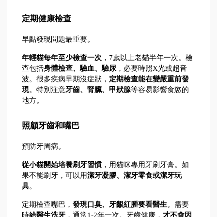
定期健康檢查
早點發現問題最重要。
年輕貓每年至少檢查一次
，7歲以上老貓半年一次。檢
查包括
身體檢查、驗血、驗尿
，必要時照X光或超音
波。很多疾病早期沒症狀，
定期檢查能在變嚴重前發
現
。特別注意
牙齒、腎臟、甲狀腺
等容易影響食慾的
地方。
照顧牙齒和嘴巴
預防牙周病。
從小貓開始培養刷牙習慣
，用貓咪專用牙刷牙膏。如
果不能刷牙，可以用
潔牙凝膠、潔牙零食或潔牙玩
具
。
定期檢查嘴巴，
發現口臭、牙齦紅腫要看醫生
。需要
時
給醫生洗牙
，通常1-2年一次。牙齒健康，
才不會因