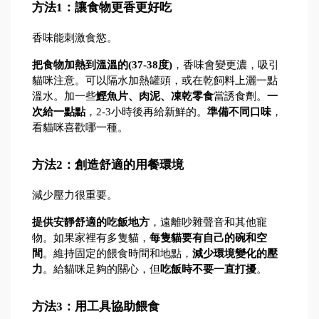
方法1：讓食物更香更好吃
香味能刺激食慾。
把食物加熱到溫溫的(37-38度)
，香味會變更濃，吸引
貓咪注意。可以隔水加熱罐頭，或在乾飼料上灑一點
溫水。加一些
鰹魚片、肉泥、凍乾零食
當誘食劑。
一
次給一點點
，2-3小時後再給新鮮的。
準備不同口味
，
看貓咪喜歡哪一種。
方法2：創造舒適的用餐環境
減少壓力很重要。
提供安靜舒適的吃飯地方
，遠離吵雜聲音和其他寵
物。如果家裡有多隻貓，
每隻貓要有自己的碗和空
間
。維持固定的餵食時間和地點，
減少環境變化的壓
力
。給貓咪足夠的關心，但
吃飯時不要一直打擾
。
方法3：用工具協助餵食