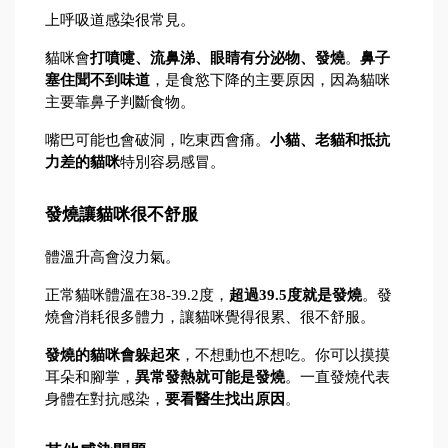
上呼吸道感染很常見。
貓咪會
打噴嚏、流鼻涕、眼睛有分泌物、發燒
。
鼻子
塞住聞不到味道
，是食慾下降的主要原因，因為貓咪
主要靠鼻子判斷食物。
嘴巴可能也會破洞，吃東西會痛。
小貓、老貓和抵抗
力差的貓咪
特別容易感冒。
發燒讓貓咪很不舒服
體溫升高會沒力氣。
正常貓咪體溫在38-39.2度，
超過39.5度就是發燒
。發
燒會消耗很多體力，讓貓咪覺得很累、很不舒服。
發燒的貓咪會躲起來
，不想動也不想吃。你可以摸摸
耳朵和腳掌，
異常發熱就可能是發燒
。一直發燒代表
身體在對抗感染，
要看醫生找出原因
。