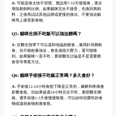
A:
 可能是換太快不習慣。應該用7-10天慢慢換，逐步
增加新飼料比例。如果貓咪完全不接受，先換回舊飼
料，之後再試試其他品牌或更慢的換法。不要強迫貓
咪馬上接受新食物。
Q5: 貓咪生病不吃飯可以強迫餵嗎？
A:
 在醫生指導下可以溫和地協助餵食，像用針筒餵軟
食。但不能粗暴強迫，會造成很大壓力，還可能嗆
到。如果貓咪一直不吃，要跟醫生討論是不是需要餵
食管等專業方法。
Q6: 貓咪手術後不吃飯正常嗎？多久會好？
A:
 手術後12-24小時食慾下降是正常的，麻醉和疼痛會
影響食慾。但如果超過24小時完全不吃，要跟醫生聯
絡。通常術後1-3天會慢慢恢復，可以給特別愛吃的食
物或溫熱食物刺激食慾。