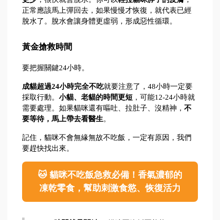
正常應該馬上彈回去，如果慢慢才恢復，就代表已經
脫水了。脫水會讓身體更虛弱，形成惡性循環。
黃金搶救時間
要把握關鍵24小時。
成貓超過24小時完全不吃
就要注意了，48小時一定要
採取行動。
小貓、老貓的時間更短
，可能12-24小時就
需要處理。如果貓咪還有嘔吐、拉肚子、沒精神，
不
要等待，馬上帶去看醫生
。
記住，貓咪不會無緣無故不吃飯，一定有原因，我們
要趕快找出來。
🐱 貓咪不吃飯急救必備！香氣濃郁的
凍乾零食，幫助刺激食慾、恢復活力