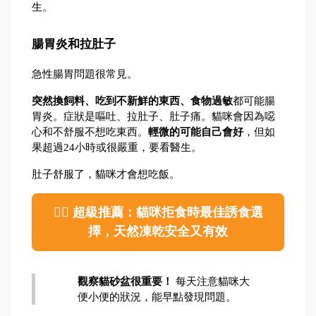
生。
腸胃炎和拉肚子
急性腸胃問題很常見。
突然換飼料、吃到不新鮮的東西、食物過敏
都可能腸
胃炎。症狀是嘔吐、拉肚子、肚子痛。貓咪會因為噁
心和不舒服不想吃東西。
輕微的可能自己會好
，但如
果超過24小時或很嚴重，要看醫生。
肚子舒服了，貓咪才會想吃飯。
👨‍⚕️ 超級推薦：貓咪拒食時最佳誘食選
擇，天然凍乾安全又有效
觀察貓砂盆很重要！
 每天注意貓咪大
便小便的狀況，能早點發現問題。