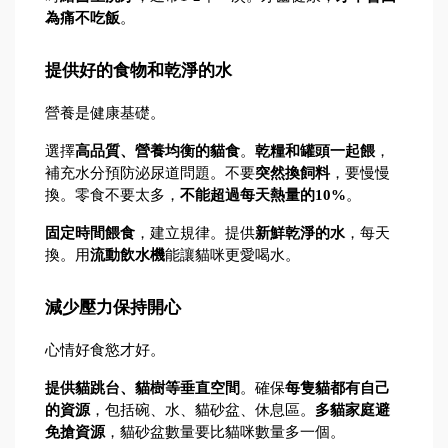
為痛不吃飯
。
提供好的食物和乾淨的水
營養是健康基礎。
選擇
高品質、營養均衡的貓食
。
乾糧和罐頭一起餵
，
補充水分預防泌尿道問題。不要
突然換飼料
，要慢慢
換。零食不要太多，
不能超過每天熱量的10%
。
固定時間餵食
，建立規律。提供
新鮮乾淨的水
，每天
換。用
流動飲水機
能讓貓咪更愛喝水。
減少壓力保持開心
心情好食慾才好。
提供貓跳台、貓樹等垂直空間
。確保
每隻貓都有自己
的資源
，包括碗、水、貓砂盆、休息區。
多貓家庭避
免搶資源
，貓砂盆數量要比貓咪數量多一個。