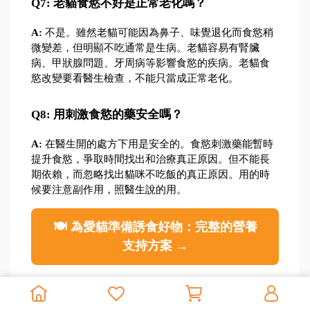
Q7: 老貓食慾不好是正常老化嗎？
A:
 不是。雖然老貓可能因為鼻子、味覺退化而食慾稍
微變差，但明顯不吃通常是生病。老貓容易有腎臟
病、甲狀腺問題、牙周病等影響食慾的疾病。老貓食
慾改變要看醫生檢查，不能只當成正常老化。
Q8: 用刺激食慾的藥安全嗎？
A:
 在醫生開的處方下用是安全的。食慾刺激藥能暫時
提升食慾，爭取時間找出和治療真正原因。但不能長
期依賴，而忽略找出貓咪不吃飯的真正原因。用的時
候要注意副作用，照醫生說的用。
🍽️ 為愛貓準備誘食好物：完整的營養
支持方案 →