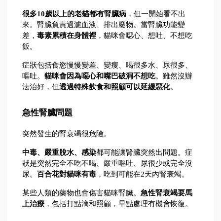
很多10歲以上的老貓都有腎臟病
，但一開始看不出
來。腎臟負責過濾血液、排出廢物。當腎臟功能變
差，
毒素累積在身體裡
，貓咪會噁心、想吐、不想吃
飯。
症狀包括食慾慢慢變差、變瘦、喝很多水、尿很多、
嘔吐。
貓咪會因為噁心和嘴巴破洞不想吃
。雖然沒辦
法治好，但
透過特殊飲食和照顧可以延緩惡化
。
急性腎臟問題
突然發生的腎衰竭很危險。
中毒、嚴重脫水、感染
都可能讓腎臟突然出問題。症
狀是突然完全不吃不喝、嚴重嘔吐、尿很少或完全沒
尿。
百合花對貓咪有毒
，吃到可能在2天內腎衰竭。
某些人類的藥物也會傷害貓咪腎臟。
急性腎衰竭要馬
上治療
，包括打點滴和照顧，早點處理有機會恢復。