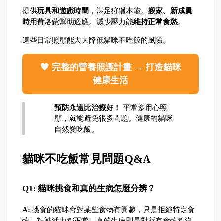
提供
玩具和遊戲時間
，滿足狩獵本能。
搬家、新成員
時
用費洛蒙幫助適應。減少壓力能
維持正常食慾
。
這些日常照顧能大大降低貓咪不吃飯的風險。
🧡 完整的營養照護計畫 → 打造貓咪
健康生活
預防永遠比治療好！
 平常多用心照
顧，就能避免很多問題。健康的貓咪
自然愛吃飯。
貓咪不吃飯常見問題Q&A
Q1: 貓咪挑食和真的生病怎麼分辨？
A:
 挑食的貓咪會對某些食物有興趣，只是拒絕特定食
物，精神活力都正常。真的生病則是對所有食物都沒