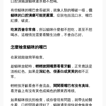
口腔潰瘍讓貓咪連水都不想喝。
有些貓咪的嘴巴會長破洞，就像人類的嘴破一樣，
但
貓咪的口腔潰瘍可能更嚴重
。症狀包括流口水、嘴巴
紅腫、破皮。
吃東西會非常痛
，所以貓咪什麼都不想吃，甚至不想
喝水。這種情況需要看醫生治療，不會自己好。
怎麼檢查貓咪的嘴巴
在家就能做簡單檢查。
趁貓咪放鬆時，
輕輕掀開嘴唇看看牙齦
，正常應該是
淡粉紅色。如果是
深紅色、很蒼白或黃黃的
都不正
常。
輕輕按牙齦看會不會流血。
聞聞看嘴巴有沒有臭味
。
看牙齒上有沒有黃色或褐色的髒東西堆積。
如果貓咪很抗拒檢查，或你發現有問題，就帶去給醫
生看。口腔問題處理好了，貓咪通常很快就會恢復食