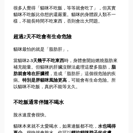
很多人覺得「貓咪不吃飯，等等就會吃了」，但其實
貓咪不吃飯比你想的還嚴重。貓咪的身體跟人類不一
樣，不能長時間不吃東西，否則會出大問題。
超過2天不吃會有生命危險
貓咪最怕的就是「脂肪肝」。
當貓咪
2-3天幾乎不吃東西
時，身體會開始燃燒脂肪來
補充能量。但貓咪的肝臟沒辦法處理這麼多脂肪，
脂
肪就會堆在肝臟裡
，造成「脂肪肝」這個很危險的疾
病。
特別是胖貓咪風險更高
，可能會有生命危險。所
以貓咪不吃飯，真的不能等太久。
不吃飯通常伴隨不喝水
脫水速度會很快。
貓咪本來就不太愛喝水，如果連飯都不吃，
水也喝得
更少
，很快就會脫水。你可以
輕拉貓咪脖子的皮膚
，