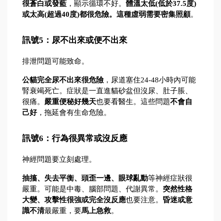
很蒼白或發藍
，顯示循環不好。
體溫太低(低於37.5度)
或太高(超過40度)都很危險。這種虛弱需要密集照顧
。
訊號5：尿不出來或便不出來
排泄問題可能致命。
公貓完全尿不出來很危險
，尿道塞住24-48小時內可能
腎衰竭死亡。症狀是一直進貓砂盆但沒尿、肚子脹、
很痛。
嚴重便秘好幾天
也要看醫生。這些問題
不會自
己好
，拖延會有生命危險。
訊號6：行為很異常或沒反應
神經問題要立刻處理。
抽搐、失去平衡、頭歪一邊、眼球亂動
等神經症狀很
嚴重。可能是中毒、腦部問題、代謝異常。
突然性格
大變、攻擊性很強或完全沒反應
也要注意。
昏迷或意
識不清
最嚴重，要
馬上急救
。