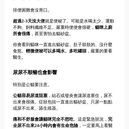
排便困難會沒胃口。
超過2-3天沒大便
就是便秘了。可能是水喝太少、運動
不夠、飼料纖維不足。嚴重時便便會很硬，
貓咪上廁
所會很痛
，甚至害怕去貓砂盆。
你會看到貓咪一直進出貓砂盆、肚子鼓鼓的、沒什麼
食慾。
輕微便秘可以多喝水、多吃罐頭
，嚴重的要看
醫生。
尿尿不順暢也會影響
特別是公貓要注意。
公貓容易尿道阻塞
，結石或發炎會讓尿道塞住，尿不
出來會很痛。症狀包括一直進出貓砂盆、只尿一點點
或尿不出來、舔生殖器。
痛和不舒服會讓貓咪完全不想吃
。這是緊急狀況，
完
全尿不出來24小時內會有生命危險
，一定要馬上看醫