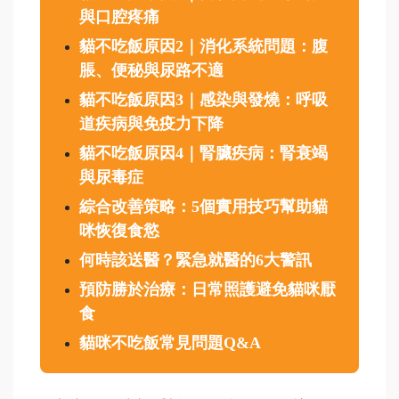
與口腔疼痛
貓不吃飯原因2｜消化系統問題：腹
脹、便秘與尿路不適
貓不吃飯原因3｜感染與發燒：呼吸
道疾病與免疫力下降
貓不吃飯原因4｜腎臟疾病：腎衰竭
與尿毒症
綜合改善策略：5個實用技巧幫助貓
咪恢復食慾
何時該送醫？緊急就醫的6大警訊
預防勝於治療：日常照護避免貓咪厭
食
貓咪不吃飯常見問題Q&A