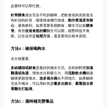
必要時可以幫忙餵。
針筒餵食
適合完全不吃的貓咪，把軟食或肉泥裝進沒
有針頭的針筒，慢慢推進嘴巴側邊。
動作要溫柔有耐
心
，避免嗆到。如果需要長期餵食，醫生可以裝
餵食
管
。有些
促進食慾的藥
醫生可以開，能暫時提升食
慾。記住這些是
短期方法
，還是要找出根本原因。
方法4：確保喝夠水
水分很重要。
多給罐頭或鮮食
是最好的補水方式。在乾飼料裡
加溫
雞湯或魚湯
，增加水分和吸引力。用
流動飲水機
能讓
貓咪更願意喝水。
放多個水碗
在不同地方。如果貓咪
完全不喝水，可以用針筒
少量多次餵水
。
嚴重脫水要
看醫生打點滴
。
方法5：適時補充營養品