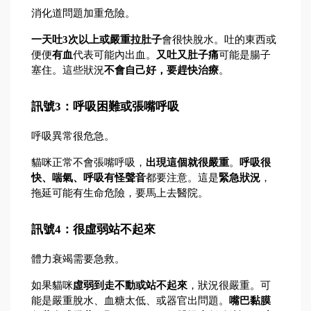
消化道問題加重危險。
一天吐3次以上或嚴重拉肚子
會很快脫水。吐的東西或
便便
有血
代表可能內出血。
又吐又肚子痛
可能是腸子
塞住。這些狀況
不會自己好，要趕快治療
。
訊號3：呼吸困難或張嘴呼吸
呼吸異常很危急。
貓咪正常不會張嘴呼吸，
出現這個就很嚴重
。
呼吸很
快、喘氣、呼吸有怪聲音
都要注意。這是
緊急狀況
，
拖延可能有生命危險，要馬上去醫院。
訊號4：很虛弱站不起來
體力衰竭需要急救。
如果貓咪
虛弱到走不動或站不起來
，狀況很嚴重。可
能是嚴重脫水、血糖太低、或器官出問題。
嘴巴黏膜